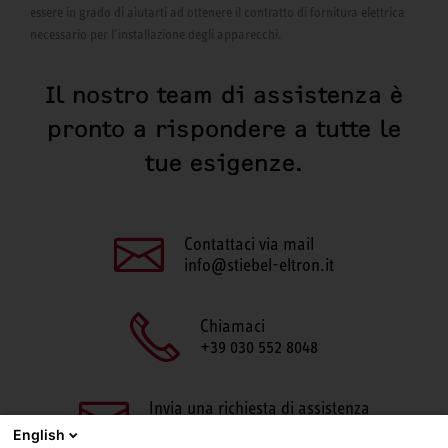
essere in grado di aiutarti ad ottenere il contratto di fornitura elettrica
necessario per l’installazione degli apparecchi.
Il nostro team di assistenza è
pronto a rispondere a tutte le
tue esigenze.
Contattaci via mail
info@stiebel-eltron.it
Chiamaci
+39 030 552 8048
Invia una richiesta di assistenza
aftersales@stiebel-eltron.it
English