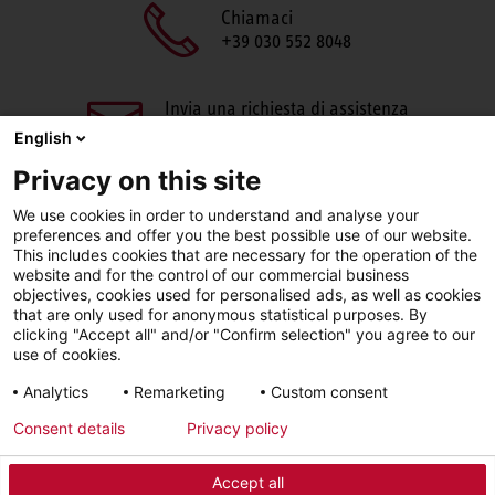
Chiamaci
+39 030 552 8048
Invia una richiesta di assistenza
aftersales@stiebel-eltron.it
English
Privacy on this site
We use cookies in order to understand and analyse your
preferences and offer you the best possible use of our website.
This includes cookies that are necessary for the operation of the
website and for the control of our commercial business
objectives, cookies used for personalised ads, as well as cookies
Facebook
LinkedIn
Instagram
that are only used for anonymous statistical purposes. By
clicking "Accept all" and/or "Confirm selection" you agree to our
use of cookies.
YouTube
Analytics
Remarketing
Custom consent
Consent details
Privacy policy
Sigla editoriale
Informativa sulla privacy
Accept all