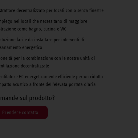
strattore decentralizzato per locali con o senza finestre
mpiego nei locali che necessitano di maggiore
strazione come bagno, cucina e WC
oluzione facile da installare per interventi di
isanamento energetico
doneità per la combinazione con le nostre unità di
entilazione decentralizzate
entilatore EC energeticamente efficiente per un ridotto
mpatto acustico a fronte dell’elevata portata d’aria
mande sul prodotto?
Prendere contatto