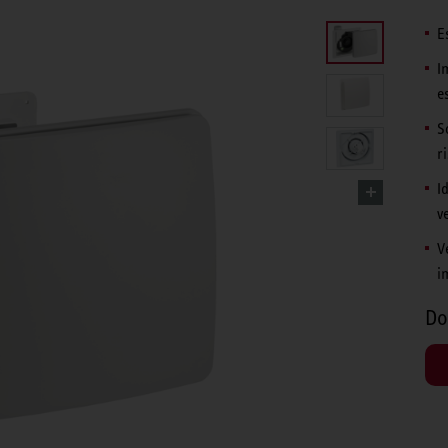
E
I
e
S
r
I
v
V
i
Do