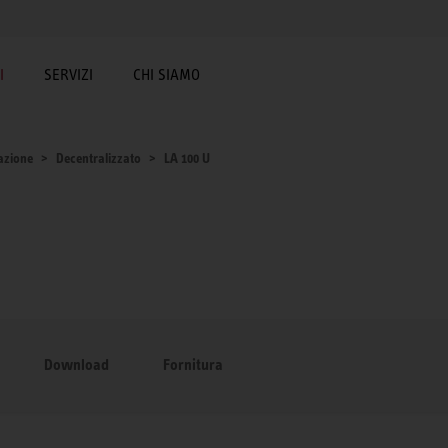
I
SERVIZI
CHI SIAMO
lazione
Decentralizzato
LA 100 U
Download
Fornitura