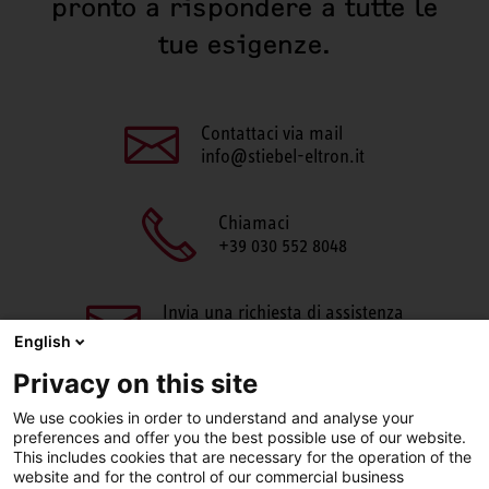
pronto a rispondere a tutte le
tue esigenze.
Contattaci via mail
info@stiebel-eltron.it
Chiamaci
+39 030 552 8048
Invia una richiesta di assistenza
aftersales@stiebel-eltron.it
English
Privacy on this site
We use cookies in order to understand and analyse your
preferences and offer you the best possible use of our website.
This includes cookies that are necessary for the operation of the
website and for the control of our commercial business