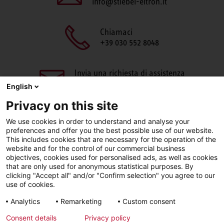
info@stiebel-eltron.it
Chiamaci
+39 030 552 8048
Invia una richiesta di assistenza
aftersales@stiebel-eltron.it
English
Privacy on this site
We use cookies in order to understand and analyse your
preferences and offer you the best possible use of our website.
This includes cookies that are necessary for the operation of the
website and for the control of our commercial business
objectives, cookies used for personalised ads, as well as cookies
Facebook
LinkedIn
Instagram
that are only used for anonymous statistical purposes. By
clicking "Accept all" and/or "Confirm selection" you agree to our
use of cookies.
YouTube
Analytics
Remarketing
Custom consent
Consent details
Privacy policy