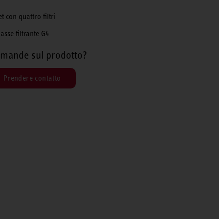
et con quattro filtri
lasse filtrante G4
mande sul prodotto?
Prendere contatto