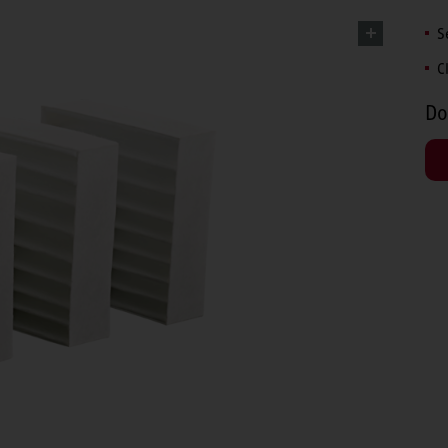
S
C
Do