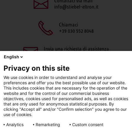
Contattaci via mail
info@stiebel-eltron.it
Chiamaci
+39 030 552 8048
Invia una richiesta di assistenza
aftersales@stiebel-eltron.it
English
Privacy on this site
We use cookies in order to understand and analyse your
preferences and offer you the best possible use of our website.
This includes cookies that are necessary for the operation of the
website and for the control of our commercial business
objectives, cookies used for personalised ads, as well as cookies
Facebook
LinkedIn
Instagram
that are only used for anonymous statistical purposes. By
clicking "Accept all" and/or "Confirm selection" you agree to our
use of cookies.
YouTube
Analytics
Remarketing
Custom consent