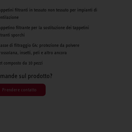
appetini filtranti in tessuto non tessuto per impianti di
entilazione
appetino filtrante per la sostituzione dei tappetini
ltranti sporchi
lasse di filtraggio G4: protezione da polvere
rossolana, insetti, peli e altro ancora
et composto da 10 pezzi
mande sul prodotto?
Prendere contatto