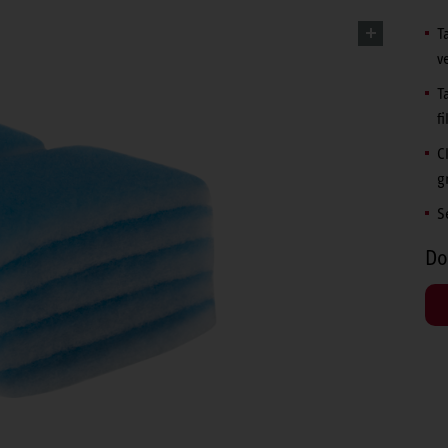
T
v
T
fi
C
g
S
Do