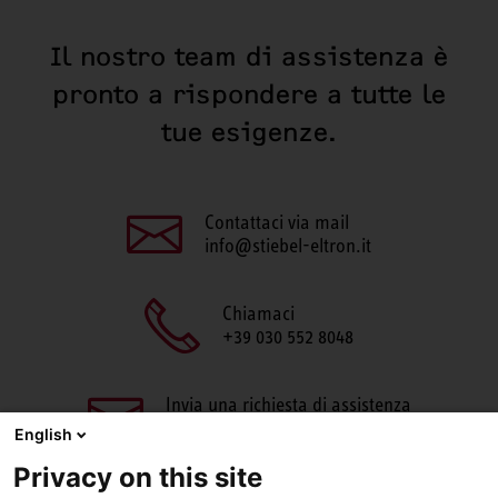
Il nostro team di assistenza è
pronto a rispondere a tutte le
tue esigenze.
Contattaci via mail
info@stiebel-eltron.it
Chiamaci
+39 030 552 8048
Invia una richiesta di assistenza
aftersales@stiebel-eltron.it
English
Privacy on this site