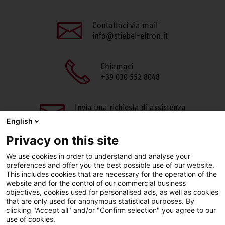
Contattaci via mail
info@stiebel-eltron.it
Chiamaci
+39 030 552 8048
Invia una richiesta di assistenza
aftersales@stiebel-eltron.it
English
Privacy on this site
We use cookies in order to understand and analyse your
preferences and offer you the best possible use of our website.
This includes cookies that are necessary for the operation of the
website and for the control of our commercial business
objectives, cookies used for personalised ads, as well as cookies
Facebook
LinkedIn
Instagram
that are only used for anonymous statistical purposes. By
clicking "Accept all" and/or "Confirm selection" you agree to our
use of cookies.
YouTube