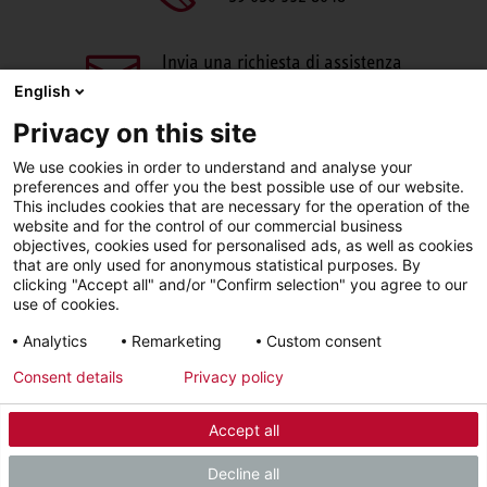
Invia una richiesta di assistenza
aftersales@stiebel-eltron.it
English
Privacy on this site
We use cookies in order to understand and analyse your
preferences and offer you the best possible use of our website.
This includes cookies that are necessary for the operation of the
website and for the control of our commercial business
objectives, cookies used for personalised ads, as well as cookies
Facebook
LinkedIn
Instagram
that are only used for anonymous statistical purposes. By
clicking "Accept all" and/or "Confirm selection" you agree to our
use of cookies.
YouTube
Analytics
Remarketing
Custom consent
Consent details
Privacy policy
Sigla editoriale
Informativa sulla privacy
Accept all
© 2026 - STIEBEL ELTRON GmbH & Co. KG (DE)
Decline all